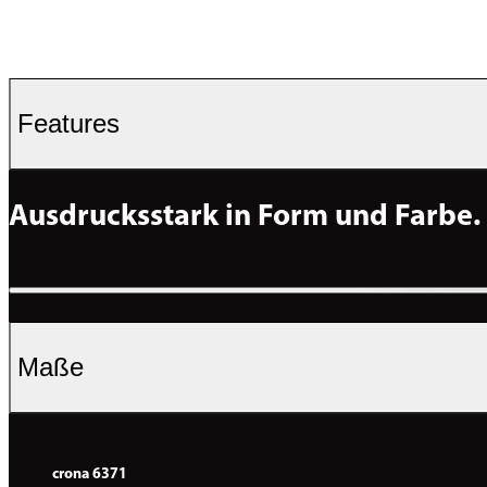
Features
Ausdrucksstark in Form und Farbe.
Maße
crona 6371