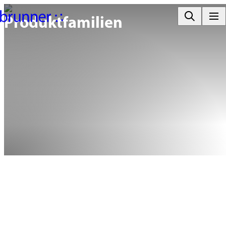
Produktfamilien
A-Collection
crona collection