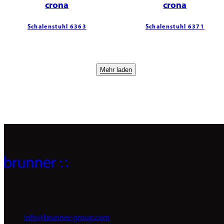
crona
crona
Schalenstuhl 6363
Schalenstuhl 6371
Mehr laden
info@brunner-group.com