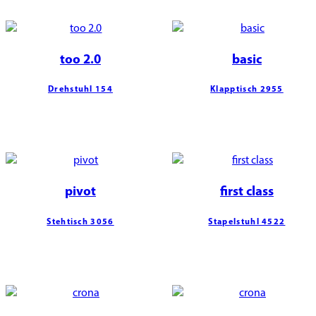
too 2.0
basic
Drehstuhl 154
Klapptisch 2955
pivot
first class
Stehtisch 3056
Stapelstuhl 4522