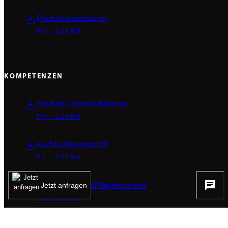
Produktpräsentation
PDF / 6.00 MB
KOMPETENZEN
Produkt-Umwelterklärung
PDF / 2.63 MB
Nachhaltigkeitsprofil
PDF / 0.77 MB
Jetzt anfragen
Reinigungs- und Pflegehinweise
PDF / 0.1 MB