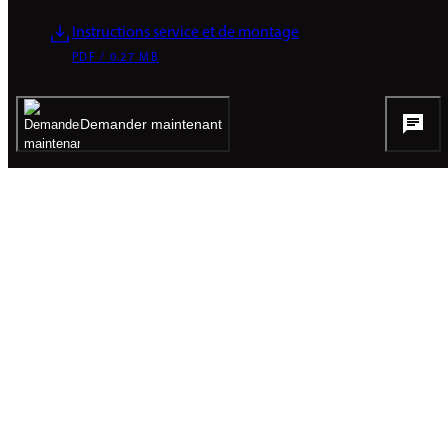
Instructions service et de montage
PDF / 0.27 MB
Textes d'appel d'offres
Demander maintenant
demander
Données CAD
Vers le configurateur
BROCHURES
Présentation du produit
PDF / 12.48 MB