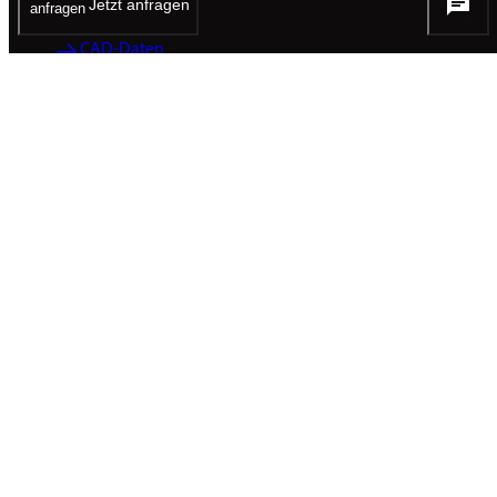
Jetzt anfragen
CAD-Daten
Zum Konfigurator
BROSCHÜREN
Produktpräsentation
PDF / 5.04 MB
KOMPETENZEN
Produkt-Umwelterklärung
PDF / 1.79 MB