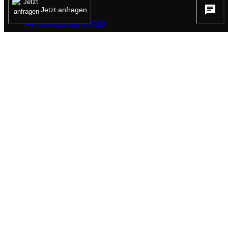
Jetzt anfragen
Ausschreibungstexte
anfragen
CAD-Daten
Zum Konfigurator
BROSCHÜREN
Produktpräsentation
PDF / 12.49 MB
KOMPETENZEN