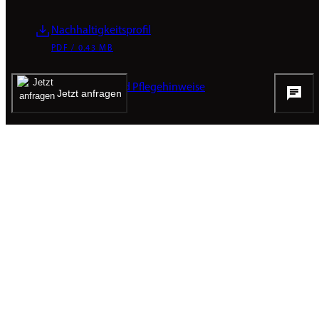
Nachhaltigkeitsprofil
PDF / 0.43 MB
Reinigungs- und Pflegehinweise
Jetzt anfragen
PDF / 0.1 MB
Bilder & Videos
Alles auf einen Blick.
Akzeptieren und weiter zum Mediacenter