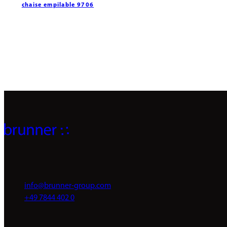
chaise empilable 9706
info@brunner-group.com
+49 7844 402 0