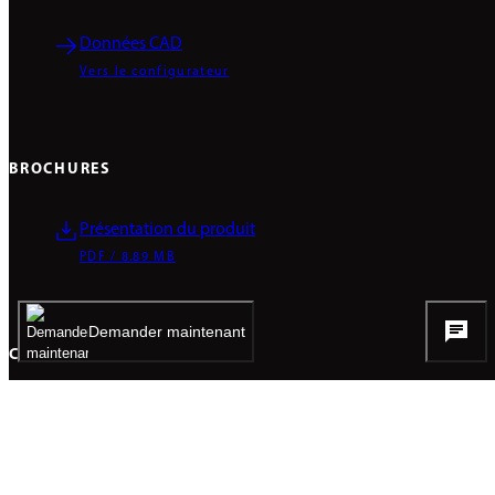
Données CAD
Vers le configurateur
BROCHURES
Présentation du produit
PDF / 8.89 MB
Demander maintenant
COMPÉTENCES
Déclaration environnementale du produits
PDF / 4.96 MB