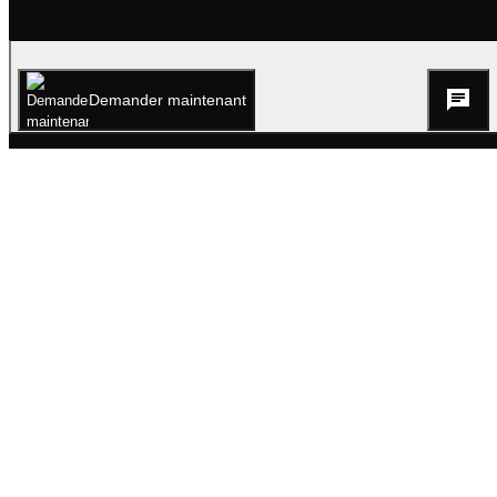
Image et Vidéos
Demander maintenant
Tout en un coup d'œil.
Accepter et continuer vers la médiathèque