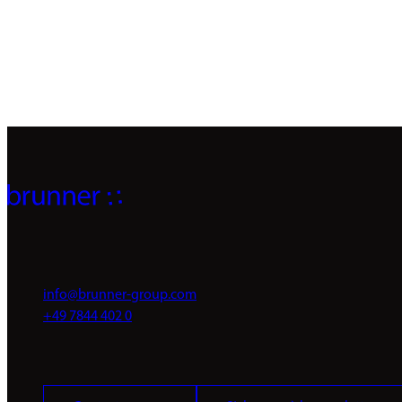
Brochure
Présentation
PDF / 5.78 MB
PDF / 5.04 MB
info@brunner-group.com
+49 7844 402 0