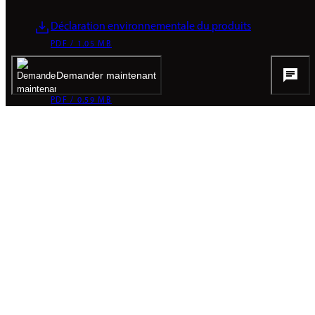
Déclaration environnementale du produits
PDF / 1.05 MB
Demander maintenant
Profil de durabilité
PDF / 0.59 MB
Instructions de nettoyage et d'entretien
PDF / 0.1 MB
Image et Vidéos
Tout en un coup d'œil.