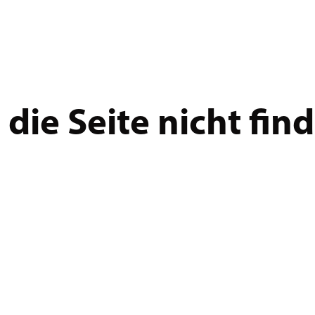
die Seite nicht fin